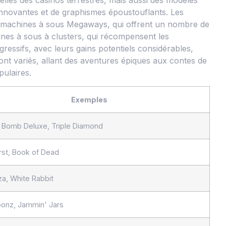
elles des casinos terrestres, mais aussi des modèles
innovantes et de graphismes époustouflants. Les
x machines à sous Megaways, qui offrent un nombre de
ines à sous à clusters, qui récompensent les
essifs, avec leurs gains potentiels considérables,
nt variés, allant des aventures épiques aux contes de
pulaires.
Exemples
 Bomb Deluxe, Triple Diamond
rst, Book of Dead
a, White Rabbit
onz, Jammin' Jars