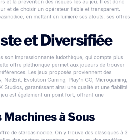
et la prévention des risques liés au jeu. Il est donc
r et de choisir un opérateur fiable et transparent.
casinodice, en mettant en lumière ses atouts, ses offres
te et Diversifiée
ans son impressionnante ludothèque, qui compte plus
Cette offre pléthorique permet aux joueurs de trouver
 préférences. Les jeux proposés proviennent des
lay, NetEnt, Evolution Gaming, Play'n GO, Microgaming,
Studios, garantissant ainsi une qualité et une fiabilité
jeu est également un point fort, offrant une
s Machines à Sous
ffre de starcasinodice. On y trouve des classiques à 3