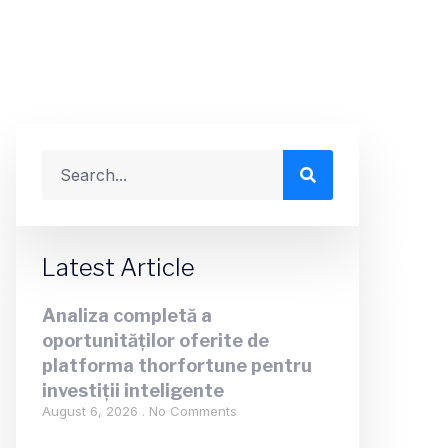
Latest Article
Analiza completă a
oportunităților oferite de
platforma thorfortune pentru
investiții inteligente
August 6, 2026
No Comments