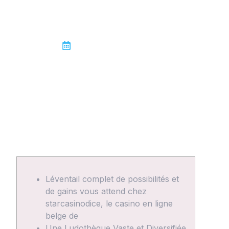
belge de
atlas6978
June 20, 2026
Léventail complet de possibilités et
de gains vous attend chez
starcasinodice, le casino en ligne
belge de
Une Ludothèque Vaste et Diversifiée