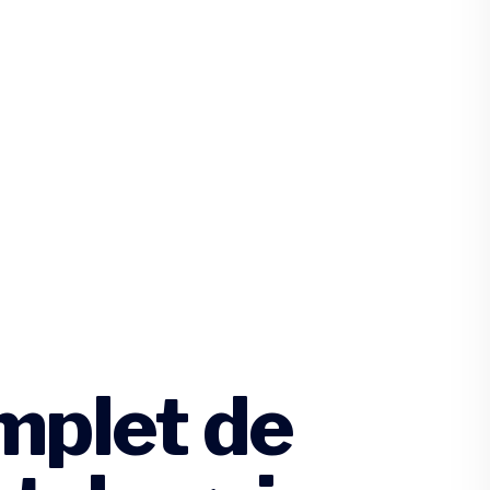
mplet de