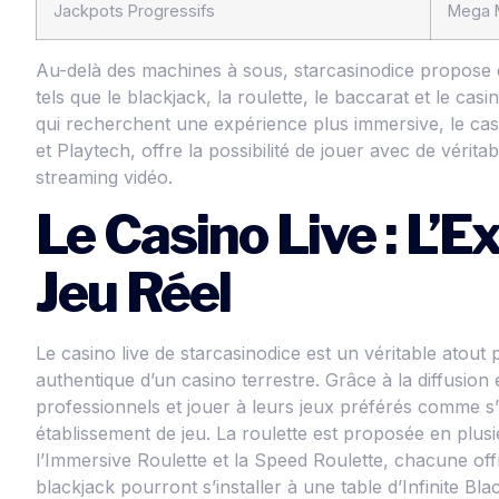
Jackpots Progressifs
Mega M
Au-delà des machines à sous, starcasinodice propose é
tels que le blackjack, la roulette, le baccarat et le ca
qui recherchent une expérience plus immersive, le casi
et Playtech, offre la possibilité de jouer avec de vérita
streaming vidéo.
Le Casino Live : L’
Jeu Réel
Le casino live de starcasinodice est un véritable atout
authentique d’un casino terrestre. Grâce à la diffusion 
professionnels et jouer à leurs jeux préférés comme s
établissement de jeu. La roulette est proposée en plus
l’Immersive Roulette et la Speed Roulette, chacune of
blackjack pourront s’installer à une table d’Infinite Bl