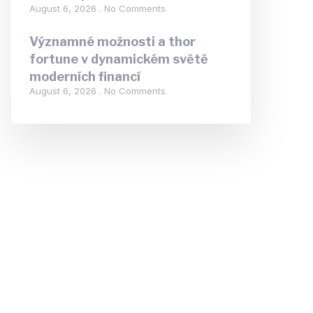
August 6, 2026
No Comments
Významné možnosti a thor
fortune v dynamickém světě
moderních financí
August 6, 2026
No Comments