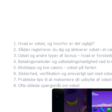
Hvad er odset, og hvorfor er det vigtigt?
Sådan registrerer du dig og aktiverer odset i et c
Odset og andre typer af bonus – hvad er forskel
Betalingsmetoder og udbetalingshastighed ved br
Mobilapp og live casino – odset på farten
Sikkerhed, verifikation og ansvarligt spil med ods
Praktiske tips til at maksimere dit udbytte af odset
Ofte stillede spørgsmål om odset