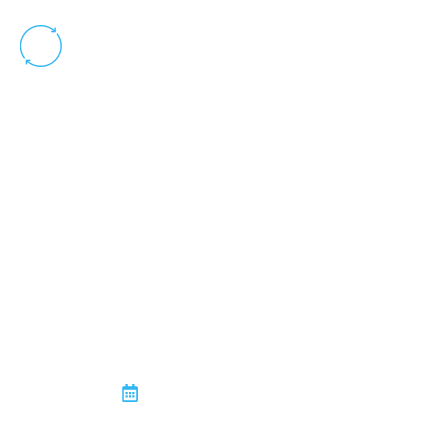
HOME
ABOU
Odset: Sådan
bonusser i d
atlas6978
May 9, 2026