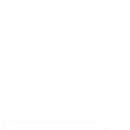
Get Started
OGUE
CONTACT US
ud af
r