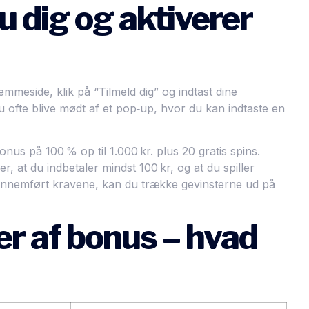
u dig og aktiverer
jemmeside, klik på “Tilmeld dig” og indtast dine
du ofte blive mødt af et pop‑up, hvor du kan indtaste en
onus på 100 % op til 1.000 kr. plus 20 gratis spins.
 at du indbetaler mindst 100 kr, og at du spiller
nnemført kravene, kan du trække gevinsterne ud på
er af bonus – hvad