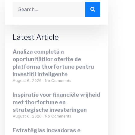
Latest Article
Analiza completă a
oportunităților oferite de
platforma thorfortune pentru
investiții inteligente
August 6, 2026
No Comments
Inspiratie voor financiële vrijheid
met thorfortune en
strategische investeringen
August 6, 2026
No Comments
Estratégias inovadoras e