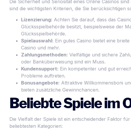
Die Sicherheit und Seriosität eines Online Casinos sind
sind die wichtigsten Kriterien, die Sie berücksichtigen so
Lizenzierung:
Achten Sie darauf, dass das Casino
Glücksspielbehörde besitzt, beispielsweise der M
Glücksspielbehörde.
Spielauswahl:
Ein gutes Casino bietet eine breite 
Casino und mehr.
Zahlungsmethoden:
Vielfältige und sichere Zahl
oder Banküberweisung sind ein Muss.
Kundensupport:
Ein kompetenter und gut erreich
Probleme auftreten.
Bonusangebote:
Attraktive Willkommensboni un
bieten zusätzliche Gewinnchancen.
Beliebte Spiele im 
Die Vielfalt der Spiele ist ein entscheidender Faktor fü
beliebtesten Kategorien: