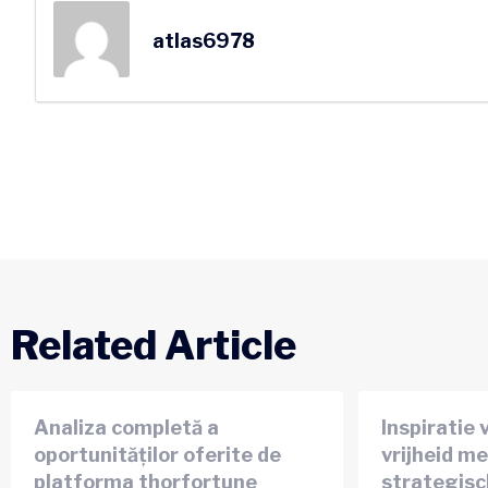
atlas6978
Related Article
Analiza completă a
Inspiratie 
oportunităților oferite de
vrijheid m
platforma thorfortune
strategisc