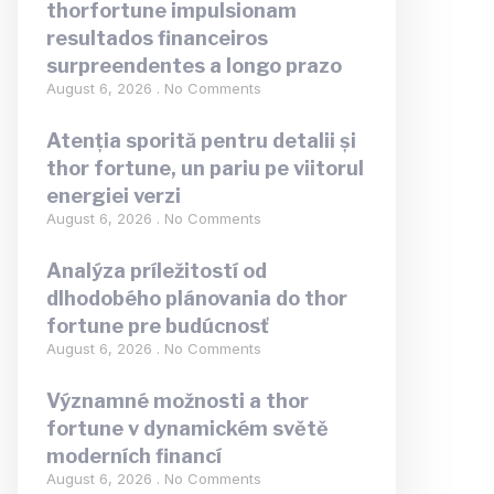
thorfortune impulsionam
resultados financeiros
surpreendentes a longo prazo
August 6, 2026
No Comments
Atenția sporită pentru detalii și
thor fortune, un pariu pe viitorul
energiei verzi
August 6, 2026
No Comments
Analýza príležitostí od
dlhodobého plánovania do thor
fortune pre budúcnosť
August 6, 2026
No Comments
Významné možnosti a thor
fortune v dynamickém světě
moderních financí
August 6, 2026
No Comments