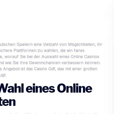
eutschen Spielern eine Vielzahl von Möglichkeiten, ihr
ichere Plattformen zu wählen, die ein faires
Sie, worauf Sie bei der Auswahl eines Online Casinos
 und wie Sie Ihre Gewinnchancen verbessern können.
es Angebot ist das
Casino Gdf
, das mit einer großen
ugt.
Wahl eines Online
ten