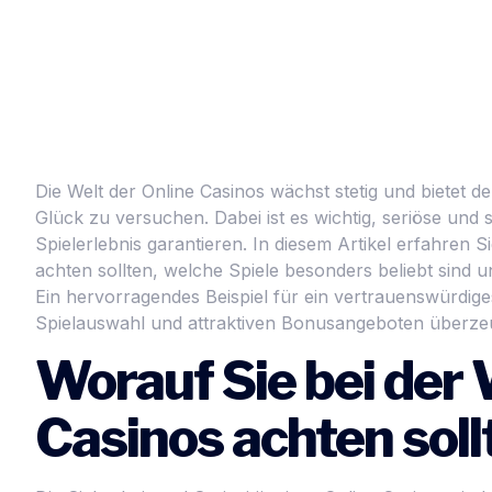
Die Welt der Online Casinos wächst stetig und bietet d
Glück zu versuchen. Dabei ist es wichtig, seriöse und s
Spielerlebnis garantieren. In diesem Artikel erfahren 
achten sollten, welche Spiele besonders beliebt sind
Ein hervorragendes Beispiel für ein vertrauenswürdig
Spielauswahl und attraktiven Bonusangeboten überze
Worauf Sie bei der 
Casinos achten soll