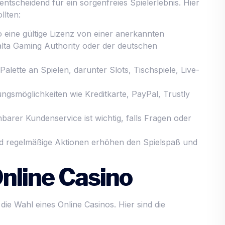
 entscheidend für ein sorgenfreies Spielerlebnis. Hier
llten:
 eine gültige Lizenz von einer anerkannten
alta Gaming Authority oder der deutschen
Palette an Spielen, darunter Slots, Tischspiele, Live-
ungsmöglichkeiten wie Kreditkarte, PayPal, Trustly
barer Kundenservice ist wichtig, falls Fragen oder
d regelmäßige Aktionen erhöhen den Spielspaß und
Online Casino
r die Wahl eines Online Casinos. Hier sind die