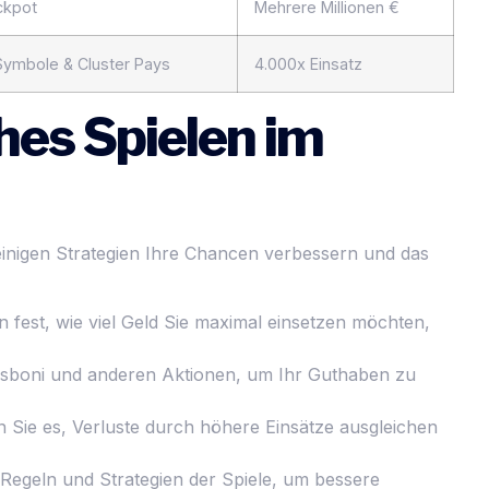
ckpot
Mehrere Millionen €
ymbole & Cluster Pays
4.000x Einsatz
ches Spielen im
 einigen Strategien Ihre Chancen verbessern und das
 fest, wie viel Geld Sie maximal einsetzen möchten,
nsboni und anderen Aktionen, um Ihr Guthaben zu
 Sie es, Verluste durch höhere Einsätze ausgleichen
 Regeln und Strategien der Spiele, um bessere