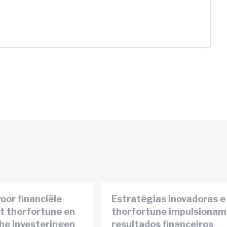
voor financiële
Estratégias inovadoras e
et thorfortune en
thorfortune impulsionam
he investeringen
resultados financeiros