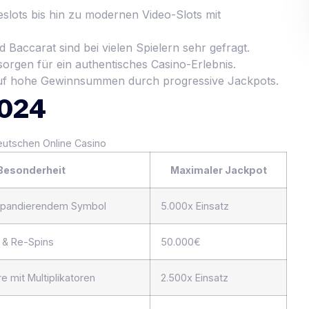
slots bis hin zu modernen Video-Slots mit
d Baccarat sind bei vielen Spielern sehr gefragt.
sorgen für ein authentisches Casino-Erlebnis.
auf hohe Gewinnsummen durch progressive Jackpots.
2024
eutschen Online Casino
Besonderheit
Maximaler Jackpot
expandierendem Symbol
5.000x Einsatz
 & Re-Spins
50.000€
e mit Multiplikatoren
2.500x Einsatz