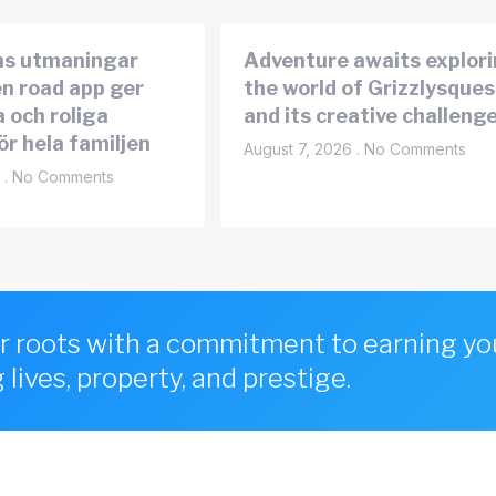
ns utmaningar
Adventure awaits explor
n road app ger
the world of Grizzlysques
 och roliga
and its creative challeng
ör hela familjen
August 7, 2026
No Comments
6
No Comments
r roots with a commitment to earning you
lives, property, and prestige.