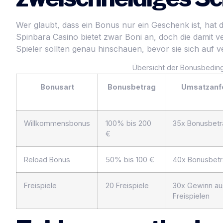
Wer glaubt, dass ein Bonus nur ein Geschenk ist, hat
Spinbara Casino bietet zwar Boni an, doch die damit
Spieler sollten genau hinschauen, bevor sie sich auf 
Übersicht der Bonusbeding
Bonusart
Bonusbetrag
Umsatzanf
Willkommensbonus
100% bis 200
35x Bonusbetr
€
Reload Bonus
50% bis 100 €
40x Bonusbet
Freispiele
20 Freispiele
30x Gewinn au
Freispielen