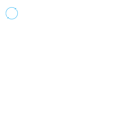
HOME
ABOU
Spinbara Casi
Kulissen des
Spielvergnü