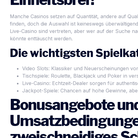
Manche Casinos setzen auf Quantität, andere auf Quali
finden, doch die Auswahl ist keineswegs überwältigend
Live-Casino sind vertreten, aber wer auf der Suche na
könnte enttäuscht werden.
Die wichtigsten Spielka
Video Slots: Klassiker und Neuerscheinungen vo
Tischspiele: Roulette, Blackjack und Poker in ve
Live-Casino: Echtzeit-Dealer sorgen für authent
Jackpot-Spiele: Chancen auf hohe Gewinne, aber
Bonusangebote un
Umsatzbedingungen
zweischneidiges S