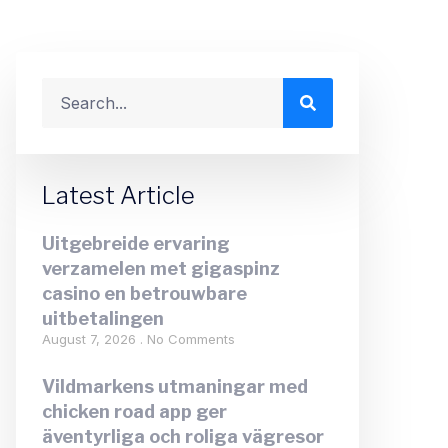
Latest Article
Uitgebreide ervaring
verzamelen met gigaspinz
casino en betrouwbare
uitbetalingen
August 7, 2026
No Comments
Vildmarkens utmaningar med
chicken road app ger
äventyrliga och roliga vägresor