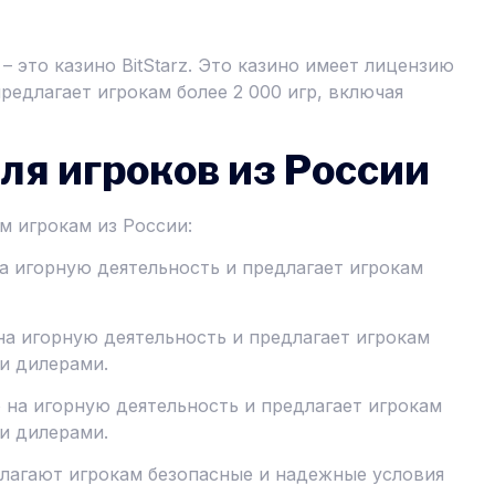
– это казино BitStarz. Это казино имеет лицензию
редлагает игрокам более 2 000 игр, включая
ля игроков из России
м игрокам из России:
 на игорную деятельность и предлагает игрокам
 на игорную деятельность и предлагает игрокам
ми дилерами.
ию на игорную деятельность и предлагает игрокам
ми дилерами.
лагают игрокам безопасные и надежные условия