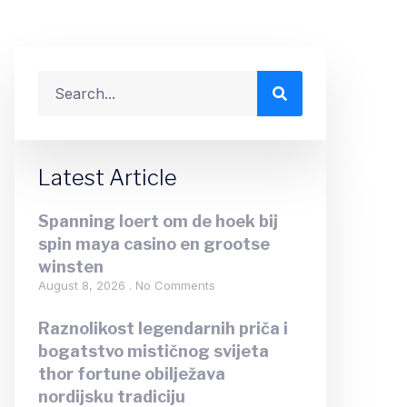
Latest Article
Spanning loert om de hoek bij
spin maya casino en grootse
winsten
August 8, 2026
No Comments
Raznolikost legendarnih priča i
bogatstvo mističnog svijeta
thor fortune obilježava
nordijsku tradiciju