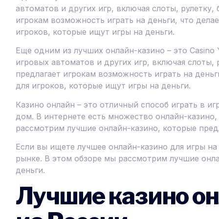
автоматов и других игр, включая слоты, рулетку, 
игрокам возможность играть на деньги, что делае
игроков, которые ищут игры на деньги.
Еще одним из лучших онлайн-казино – это Casino 
игровых автоматов и других игр, включая слоты, р
предлагает игрокам возможность играть на деньг
для игроков, которые ищут игры на деньги.
Казино онлайн – это отличный способ играть в иг
дом. В интернете есть множество онлайн-казино, 
рассмотрим лучшие онлайн-казино, которые предл
Если вы ищете лучшее онлайн-казино для игры на 
рынке. В этом обзоре мы рассмотрим лучшие онла
деньги.
Лучшие казино он