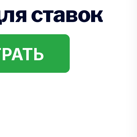
ля ставок
РАТЬ