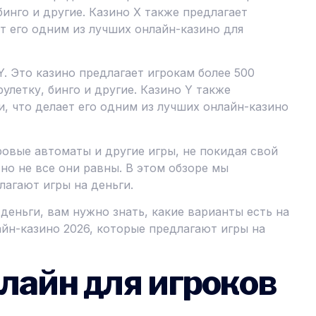
бинго и другие. Казино X также предлагает
т его одним из лучших онлайн-казино для
Y. Это казино предлагает игрокам более 500
улетку, бинго и другие. Казино Y также
и, что делает его одним из лучших онлайн-казино
ровые автоматы и другие игры, не покидая свой
но не все они равны. В этом обзоре мы
агают игры на деньги.
деньги, вам нужно знать, какие варианты есть на
йн-казино 2026, которые предлагают игры на
лайн для игроков