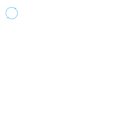
HOME
ABOU
Kinbet Siche
Schutzmaßna
Casino Spie