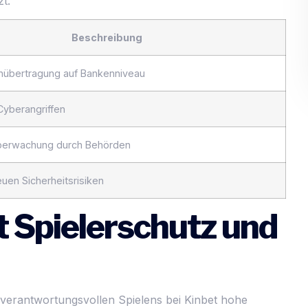
zt.
Beschreibung
nübertragung auf Bankenniveau
yberangriffen
Überwachung durch Behörden
uen Sicherheitsrisiken
t Spielerschutz und
verantwortungsvollen Spielens bei Kinbet hohe