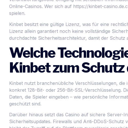
Online-Casinos. Wer sich auf
https://kinbet-casino.de.
spielen.
Kinbet besitzt eine gültige Lizenz, was für eine recht
Lizenz allein garantiert noch keine vollständige Siche
durchdachte Sicherheitsarchitektur, damit der Schutz a
Welche Technologi
Kinbet zum Schutz 
Kinbet nutzt branchenübliche Verschlüsselungen, di
konkret 128-Bit- oder 256-Bit-SSL-Verschlüsselung. Dies
Daten, die Spieler eingeben – wie persönliche Informa
geschützt sind.
Darüber hinaus setzt das Casino auf sichere Server-I
Sicherheitsupdates. Firewalls und Anti-DDoS-Schutz v