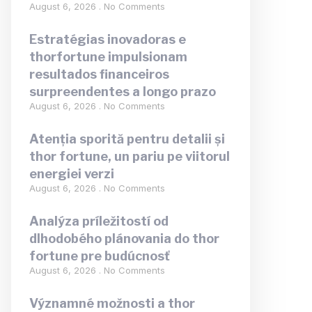
August 6, 2026
No Comments
Estratégias inovadoras e
thorfortune impulsionam
resultados financeiros
surpreendentes a longo prazo
August 6, 2026
No Comments
Atenția sporită pentru detalii și
thor fortune, un pariu pe viitorul
energiei verzi
August 6, 2026
No Comments
Analýza príležitostí od
dlhodobého plánovania do thor
fortune pre budúcnosť
August 6, 2026
No Comments
Významné možnosti a thor