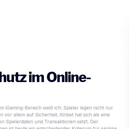
utz im Online-
m iGaming-Bereich weiß ich: Spieler legen nicht nur
 vor allem auf Sicherheit. Kinbet hat sich als eine
von Spielerdaten und Transaktionen setzt. Der
n ist heute ein entscheidendes Kriterium für seriöse