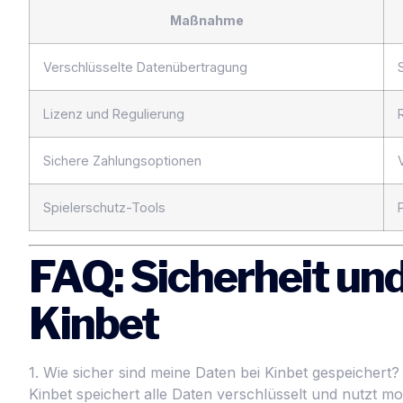
Maßnahme
Verschlüsselte Datenübertragung
Lizenz und Regulierung
Sichere Zahlungsoptionen
Spielerschutz-Tools
FAQ: Sicherheit un
Kinbet
1. Wie sicher sind meine Daten bei Kinbet gespeichert?
Kinbet speichert alle Daten verschlüsselt und nutzt 