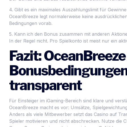
4. Gibt es ein maximales Auszahlungslimit für Gewin
OceanBreeze legt normalerweise keine ausdrücklichen A
Bedingungen vorab.
5. Kann ich den Bonus zusammen mit anderen Aktion
In der Regel nicht. Pro Spielkonto ist meist nur ein akt
Fazit: OceanBreeze
Bonusbedingungen s
transparent
Für Einsteiger im iGaming-Bereich sind klare und ver
OceanBreeze macht es vor: Umsätze, Spielgewichtungen
Anders als viele Mitbewerber setzt das Casino auf Tr
Spieler motivieren und nicht abschrecken. Nutze die C