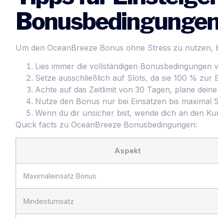
Bonusbedingunge
Um den OceanBreeze Bonus ohne Stress zu nutzen, b
Lies immer die vollständigen Bonusbedingungen
Setze ausschließlich auf Slots, da sie 100 % zur 
Achte auf das Zeitlimit von 30 Tagen, plane dein
Nutze den Bonus nur bei Einsätzen bis maximal 5 
Wenn du dir unsicher bist, wende dich an den Kund
Quick facts zu OceanBreeze Bonusbedingungen:
Aspekt
Maximaleinsatz Bonus
Mindestumsatz