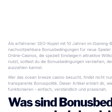
Als erfahrener SEO-Kopist mit 10 Jahren im iGaming-Be
nachvollziehbare Bonusbedingungen für neue Spieler 
Online-Casinos, die speziell Einsteigern attraktive W
nutzt, solltest du die Bonusbedingungen verstehen, 
auszahlen kannst.
Wer das
ocean breeze casino
besucht, findet nicht nu
transparente Bonuspolitik. Dieser Artikel erklärt dir
funktionieren – einfach, verständlich und praxisnah.
Was sind Bonusbe