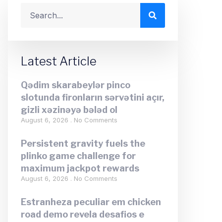
Latest Article
Qədim skarabeylər pinco
slotunda fironların sərvətini açır,
gizli xəzinəyə bələd ol
August 6, 2026
No Comments
Persistent gravity fuels the
plinko game challenge for
maximum jackpot rewards
August 6, 2026
No Comments
Estranheza peculiar em chicken
road demo revela desafios e