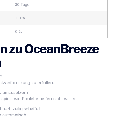
30 Tage
100 %
0 %
en zu OceanBreeze
n
n?
tzanforderung zu erfüllen.
us umzusetzen?
piele wie Roulette helfen nicht weiter.
 rechtzeitig schaffe?
n automatisch.