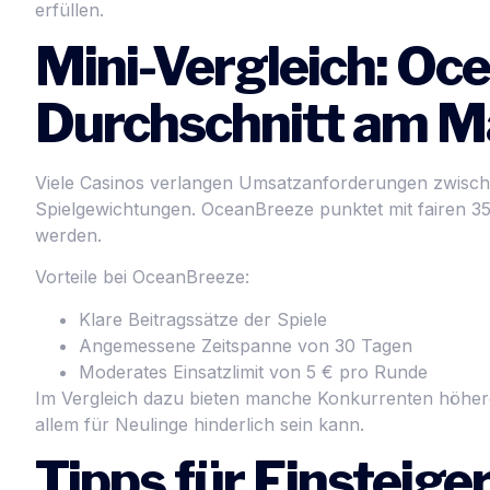
erfüllen.
Mini-Vergleich: Oc
Durchschnitt am M
Viele Casinos verlangen Umsatzanforderungen zwische
Spielgewichtungen. OceanBreeze punktet mit fairen 35
werden.
Vorteile bei OceanBreeze:
Klare Beitragssätze der Spiele
Angemessene Zeitspanne von 30 Tagen
Moderates Einsatzlimit von 5 € pro Runde
Im Vergleich dazu bieten manche Konkurrenten höher
allem für Neulinge hinderlich sein kann.
Tipps für Einsteig