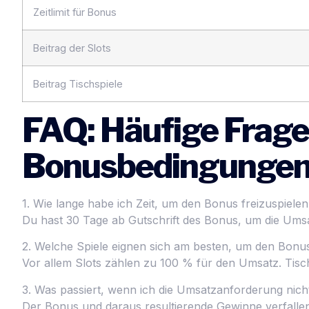
Zeitlimit für Bonus
Beitrag der Slots
Beitrag Tischspiele
FAQ: Häufige Frag
Bonusbedingunge
1. Wie lange habe ich Zeit, um den Bonus freizuspiele
Du hast 30 Tage ab Gutschrift des Bonus, um die Umsa
2. Welche Spiele eignen sich am besten, um den Bon
Vor allem Slots zählen zu 100 % für den Umsatz. Tischs
3. Was passiert, wenn ich die Umsatzanforderung nicht
Der Bonus und daraus resultierende Gewinne verfalle