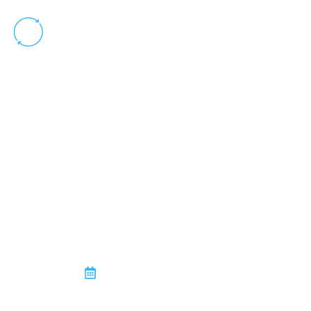
HOME
ABOU
OceanBreez
einfach erklä
atlas6978
December 23, 2025