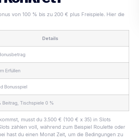
us von 100 % bis zu 200 € plus Freispiele. Hier die
Details
Bonusbetrag
m Erfüllen
d Bonusspiel
% Beitrag, Tischspiele 0 %
ommst, musst du 3.500 € (100 € x 35) in Slots
lots zählen voll, während zum Beispiel Roulette oder
ei hast du einen Monat Zeit, um die Bedingungen zu