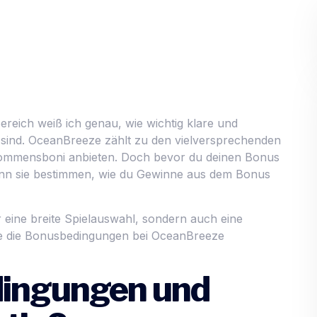
reich weiß ich genau, wie wichtig klare und
sind. OceanBreeze zählt zu den vielversprechenden
illkommensboni anbieten. Doch bevor du deinen Bonus
denn sie bestimmen, wie du Gewinne aus dem Bonus
r eine breite Spielauswahl, sondern auch eine
, wie die Bonusbedingungen bei OceanBreeze
dingungen und