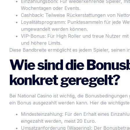
Einzahlungsboni: Für wiederkehrende Spieler, m
Wochentagen oder Events.
Cashback: Teilweise Rückerstattungen von Nettov
Loyalitätsprogramm: Punktesammeln für jede Wett
umgewandelt werden können.
VIP-Bonus: Für High Roller und treue Nutzer mit 
und höhere Limits.
Diese Bandbreite ermöglicht es jedem Spieler, seinen i
Wie sind die Bonu
konkret geregelt?
Bei National Casino ist wichtig, die Bonusbedingunge
ein Bonus ausgezahlt werden kann. Hier die wichtigst
Mindesteinzahlung: Für den Erhalt eines Einzah
eingezahlt werden, meist 20 Euro.
Umsatzanforderung (Wagering): Der Bonusbetrag