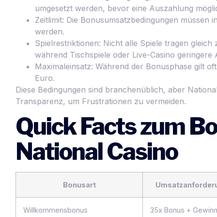
umgesetzt werden, bevor eine Auszahlung möglich
Zeitlimit: Die Bonusumsatzbedingungen müssen in 
werden.
Spielrestriktionen: Nicht alle Spiele tragen glei
während Tischspiele oder Live-Casino geringer
Maximaleinsatz: Während der Bonusphase gilt oft 
Euro.
Diese Bedingungen sind branchenüblich, aber National
Transparenz, um Frustrationen zu vermeiden.
Quick Facts zum 
National Casino
Bonusart
Umsatzanforder
Willkommensbonus
35x Bonus + Gewin