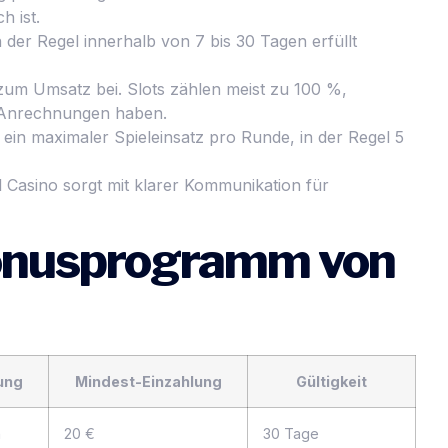
 ist.
der Regel innerhalb von 7 bis 30 Tagen erfüllt
ch zum Umsatz bei. Slots zählen meist zu 100 %,
e Anrechnungen haben.
ein maximaler Spieleinsatz pro Runde, in der Regel 5
 Casino sorgt mit klarer Kommunikation für
Bonusprogramm von
ung
Mindest-Einzahlung
Gültigkeit
n
20 €
30 Tage